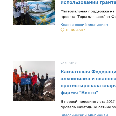
использовании грант
Материальная поддержка на 
проекта “Горы для всех” от 
альпинизма России и компан
Классический альпинизм
0
4547
23.10.2017
Камчатская Федерац
альпинизма и скалол
протестировала снар
фирмы "Венто"
В первой половине лета 2017
провела ежегодные летние уч
тренировочные сборы в райо
Классический альпинизм