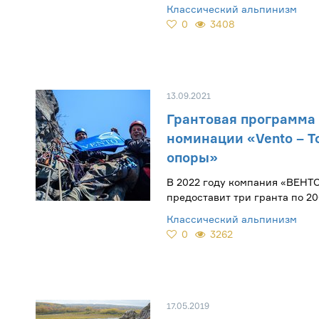
предварительного ознакомле
Классический альпинизм
0
3408
13.09.2021
Грантовая программа
номинации «Vento – Т
опоры»
В 2022 году компания «ВЕНТ
предоставит три гранта по 20
поддержку и развитие массо
Классический альпинизм
альпинизма.
0
3262
17.05.2019