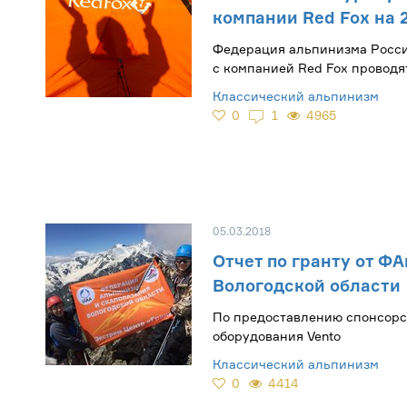
компании Red Fox на 
​Федерация альпинизма Росс
с компанией Red Fox проводя
грантов по поддержке и раз
Классический альпинизм
массового альпинизма
0
1
4965
05.03.2018
Отчет по гранту от Ф
Вологодской области
По предоставлению спонсорс
оборудования Vento
Классический альпинизм
0
4414