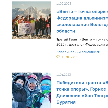
17.02.2023
«Венто – точка опоры»
Федерация альпинизм
скалолазания Волого
области
Третий Грант «Венто – точка 
2023 г, достался Федерации 
скалолазания Вологодской об
Классический альпинизм
1
2796
17.01.2023
Победители гранта «В
точка опоры». Горное
Движение «Хан Тенгр
Бурятия