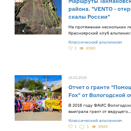
Маршруты Такмаковс
района. "VENTO - отк
скалы России"
На протяжении нескольких л
Красноярский клуб альпинис
обновляет старые и оборудуе
Классический альпинизм
маршруты на скалах заповед
1
4990
«Столбы»
15.02.2019
Отчет о гранте "Помо
Fox" от Вологодской 
​В 2018 году ФАИС Вологодск
выиграла грант от ведущего
производителя альпинистско
Классический альпинизм
снаряжения компании «RedF
1
1
3949