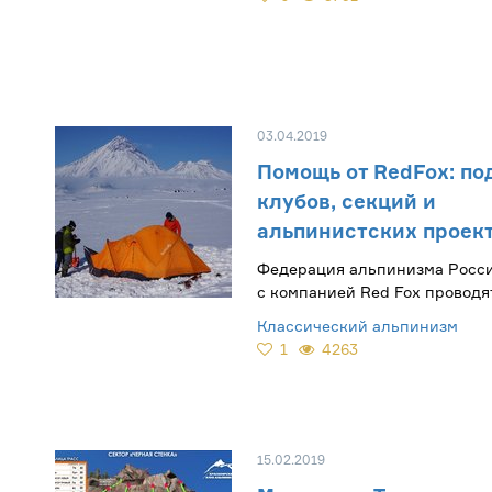
03.04.2019
​Помощь от RedFox: п
клубов, секций и
альпинистских проект
Федерация альпинизма Росси
с компанией Red Fox проводя
грантов по поддержке и раз
Классический альпинизм
массового альпинизма
1
4263
15.02.2019