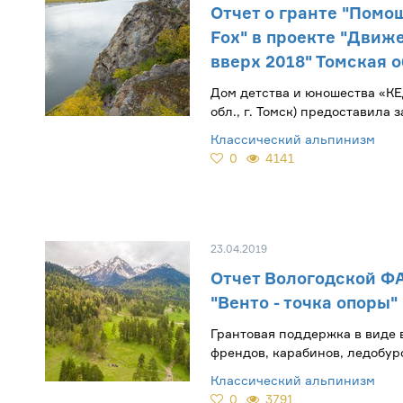
​Отчет о гранте "Помо
Fox" в проекте "Движ
вверх 2018" Томская 
Дом детства и юношества «КЕ
обл., г. Томск) предоставила 
поддержку проекта «Движени
Классический альпинизм
выиграла грант на 100 т.
0
4141
23.04.2019
Отчет Вологодской ФА
"Венто - точка опоры"
Грантовая поддержка в виде 
френдов, карабинов, ледобур
страховочных систем и друго
Классический альпинизм
оборудования от «Венто»
0
3791