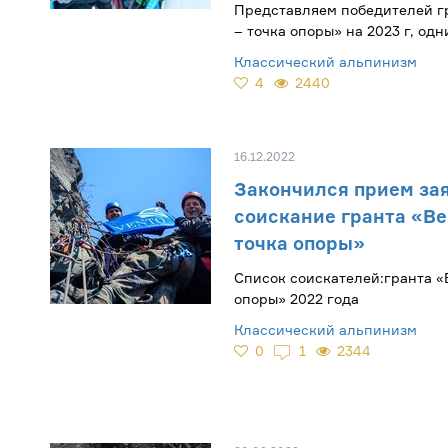
Представляем победителей г
– точка опоры» на 2023 г, одн
которых стало РОО «Горное 
Классический альпинизм
«Хан Тенгри» из Бурятии
4
2440
16.12.2022
Закончился прием зая
соискание гранта «Ве
точка опоры»
Список соискателей:гранта «
опоры»​ 2022 года
Классический альпинизм
0
1
2344